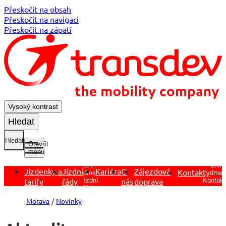
Přeskočit na obsah
Přeskočit na navigaci
Přeskočit na zápatí
Vysoký kontrast
Hledat
Hledat
Otevřít
menu
Otevřít
Otevřít
Jízdenky a
Jízdní
Kariéra
O
Zájezdová
Kontakty
podmen
podmenu
tarify
řády
nás
doprava
Kontakt
Jízdní
řády
Morava
Novinky