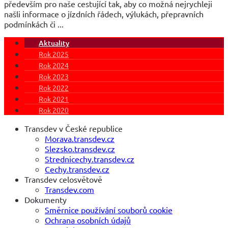
především pro naše cestující tak, aby co možná nejrychleji
našli informace o jízdních řádech, výlukách, přepravních
podmínkách či ...
Aktuality
Rok 2025
Rok 2024
Rok 2023
Rok 2022
Rok 2021
Rok 2020
Transdev v České republice
Morava.transdev.cz
Slezsko.transdev.cz
Strednicechy.transdev.cz
Cechy.transdev.cz
Transdev celosvětově
Transdev.com
Dokumenty
Směrnice používání souborů cookie
Ochrana osobních údajů