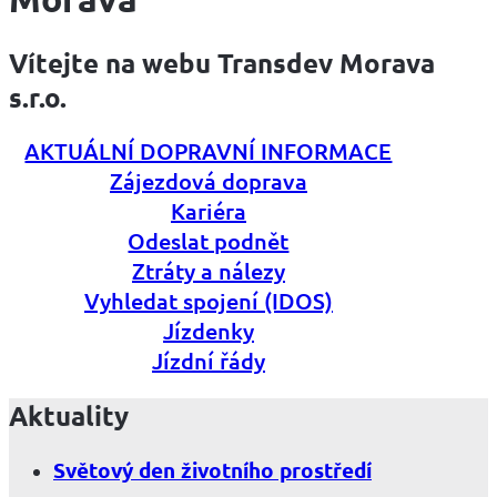
z
1
Vítejte na webu Transdev Morava
s.r.o.
AKTUÁLNÍ DOPRAVNÍ INFORMACE
Zájezdová doprava
Kariéra
Odeslat podnět
Ztráty a nálezy
Vyhledat spojení (IDOS)
Jízdenky
Jízdní řády
Aktuality
Světový den životního prostředí