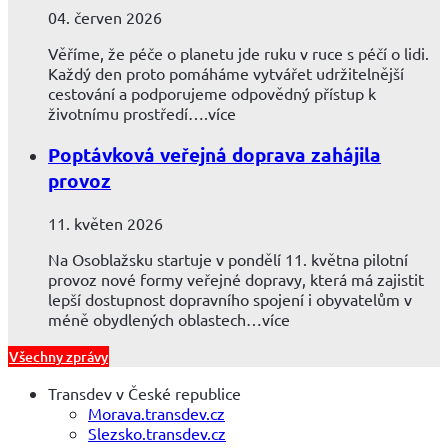
04. červen 2026
Věříme, že péče o planetu jde ruku v ruce s péčí o lidi.
Každý den proto pomáháme vytvářet udržitelnější
cestování a podporujeme odpovědný přístup k
životnímu prostředí….více
Poptávková veřejná doprava zahájila
provoz
11. květen 2026
Na Osoblažsku startuje v pondělí 11. května pilotní
provoz nové formy veřejné dopravy, která má zajistit
lepší dostupnost dopravního spojení i obyvatelům v
méně obydlených oblastech…více
Všechny zprávy
Transdev v České republice
Morava.transdev.cz
Slezsko.transdev.cz