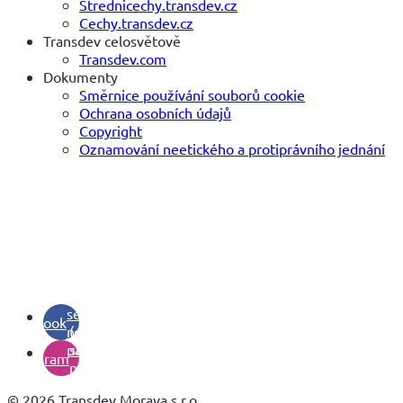
Strednicechy.transdev.cz
Cechy.transdev.cz
Transdev celosvětově
Transdev.com
Dokumenty
Směrnice používání souborů cookie
Ochrana osobních údajů
Copyright
Oznamování neetického a protiprávního jednání
(otevře
se v
facebook
novém
(otevře
panelu)
se v
instagram
novém
panelu)
© 2026 Transdev Morava s.r.o.