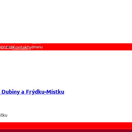
Otevřít
oprava
Kontakty
podmenu
Kontakty
 Dubiny a Frýdku-Místku
stku