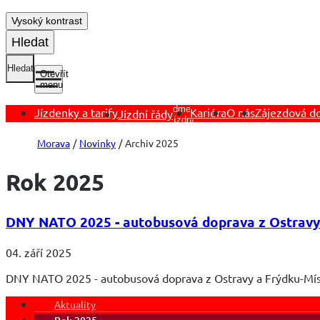
Vysoký kontrast
Hledat
Hledat
Otevřít
menu
Otevřít
podmenu
Jízdenky a tarify
Kariéra
O nás
Zájezdová d
Jízdní řády
Jízdní
řády
Morava
Novinky
Archiv 2025
Rok 2025
DNY NATO 2025 - autobusová doprava z Ostravy
04. září 2025
DNY NATO 2025 - autobusová doprava z Ostravy a Frýdku-Mí
Aktuality