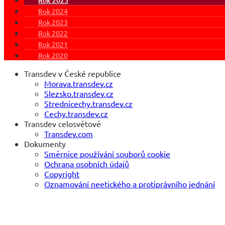
Rok 2025
Rok 2024
Rok 2023
Rok 2022
Rok 2021
Rok 2020
Transdev v České republice
Morava.transdev.cz
Slezsko.transdev.cz
Strednicechy.transdev.cz
Cechy.transdev.cz
Transdev celosvětově
Transdev.com
Dokumenty
Směrnice používání souborů cookie
Ochrana osobních údajů
Copyright
Oznamování neetického a protiprávního jednání