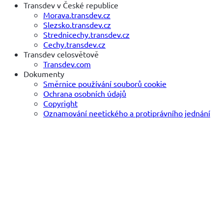
Transdev v České republice
Morava.transdev.cz
Slezsko.transdev.cz
Strednicechy.transdev.cz
Cechy.transdev.cz
Transdev celosvětově
Transdev.com
Dokumenty
Směrnice používání souborů cookie
Ochrana osobních údajů
Copyright
Oznamování neetického a protiprávního jednání