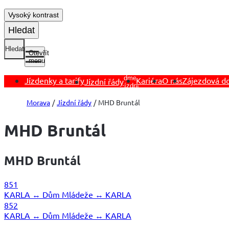
Vysoký kontrast
Hledat
Hledat
Otevřít
menu
Otevřít
podmenu
Jízdenky a tarify
Kariéra
O nás
Zájezdová d
Jízdní řády
Jízdní
řády
Morava
Jízdní řády
MHD Bruntál
MHD Bruntál
MHD Bruntál
851
KARLA ↔ Dům Mládeže ↔ KARLA
852
KARLA ↔ Dům Mládeže ↔ KARLA