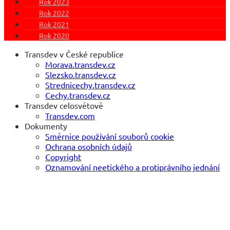
Rok 2023
Rok 2022
Rok 2021
Rok 2020
Transdev v České republice
Morava.transdev.cz
Slezsko.transdev.cz
Strednicechy.transdev.cz
Cechy.transdev.cz
Transdev celosvětově
Transdev.com
Dokumenty
Směrnice používání souborů cookie
Ochrana osobních údajů
Copyright
Oznamování neetického a protiprávního jednání