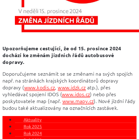
Upozorňujeme cestující, že od 15. prosince 2024 
dochází ke změnám jízdních řádů autobusové 
dopravy.
Doporučujeme seznámit se se změnami na svých spojích 
např. na stránkách krajských koordinátorů dopravy 
dopravy (
www.kodis.cz
, 
www.idzk.cz
 atp.), přes 
vyhledávač spojení IDOS (
www.idos.cz
) nebo přes 
poskytovatele map (např. 
www.mapy.cz
). Nové jízdní řády 
budou také aktualizovány na označnících zastávek.
Aktuality
Rok 2025
Rok 2024