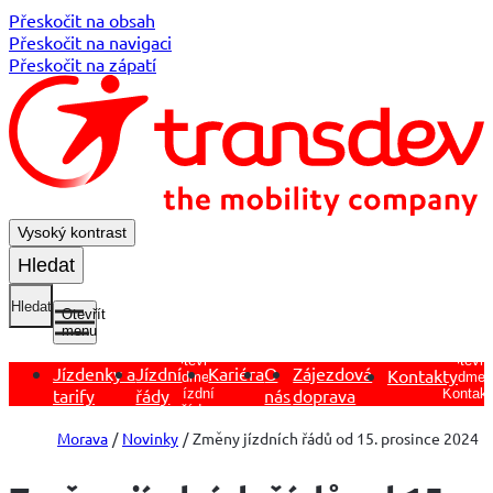
Přeskočit na obsah
Přeskočit na navigaci
Přeskočit na zápatí
Vysoký kontrast
Hledat
Hledat
Otevřít
menu
Otevřít
Otevřít
Jízdenky a
Jízdní
Kariéra
O
Zájezdová
Kontakty
podmen
podmenu
tarify
řády
nás
doprava
Kontakt
Jízdní
řády
Morava
Novinky
Změny jízdních řádů od 15. prosince 2024