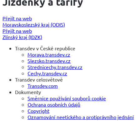
Jízdenky a tarify
Přejít na web
Moravskoslezský kraj (ODIS)
Přejít na web
Zlínský kraj (IDZK)
Transdev v České republice
Morava.transdev.cz
Slezsko.transdev.cz
Strednicechy.transdev.cz
Cechy.transdev.cz
Transdev celosvětově
Transdev.com
Dokumenty
Směrnice používání souborů cookie
Ochrana osobních údajů
Copyright
Oznamování neetického a protiprávního jednání