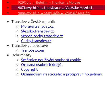
929
Odry ↔ Bělotín ↔ Hranice na Moravě
987
Nový Jičín ↔ Hodslavice ↔ Valašské Meziřící
988
Nový Jičín ↔ Starý Jičín ↔ Valašské Meziříčí
Transdev v České republice
Morava.transdev.cz
Slezsko.transdev.cz
Strednicechy.transdev.cz
Cechy.transdev.cz
Transdev celosvětově
Transdev.com
Dokumenty
Směrnice používání souborů cookie
Ochrana osobních údajů
Copyright
Oznamování neetického a protiprávního jednání