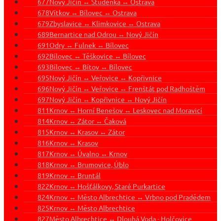
677
Nový Jičín ↔ Studénka ↔ Ostrava
678
Vítkov ↔ Bílovec ↔ Ostrava
679
Zbyslavice ↔ Klimkovice ↔ Ostrava
689
Bernartice nad Odrou ↔ Nový Jičín
691
Odry ↔ Fulnek ↔ Bílovec
692
Bílovec ↔ Těškovice ↔ Bílovec
693
Bílovec ↔ Bítov ↔ Bílovec
695
Nový Jičín ↔ Veřovice ↔ Kopřivnice
696
Nový Jičín ↔ Veřovice ↔ Frenštát pod Radhoštěm
697
Nový Jičín ↔ Kopřivnice ↔ Nový Jičín
811
Krnov ↔ Horní Benešov ↔ Leskovec nad Moravicí
814
Krnov ↔ Zátor ↔ Čaková
815
Krnov ↔ Krasov ↔ Zátor
816
Krnov ↔ Krasov
817
Krnov ↔ Úvalno ↔ Krnov
818
Krnov ↔ Brumovice, Úblo
819
Krnov ↔ Bruntál
822
Krnov ↔ Hošťálkovy, Staré Purkartice
824
Krnov ↔ Město Albrechtice ↔ Vrbno pod Pradědem
825
Krnov ↔ Město Albrechtice
827
Město Albrechtice ↔ Dlouhá Voda - Holčovice