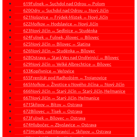
619
Fulnek ↔ Suchdol nad Odrou ↔ Polom
620
Odry ↔ Suchdol nad Odrou ↔ Nový Jičín
621
Nošovice ↔ Frýdek-Místek ↔ Nový Jičín
622
Mořkov ↔ Hodslavice ↔ Nový Jičín
623
Nový Jičín ↔ Sedlnice ↔ Studénka
624
Fulnek ↔ Fulnek, Jílovec ↔ Bílovec
625
Nový Jičín ↔ Bílovec ↔ Slatina
626
Nový Jičín ↔ Studénka ↔ Bílovec
628
Ostrava ↔ Stará Ves nad Ondřejnicí ↔ Bílovec
629
Nový Jičín ↔ Velké Albrechtice ↔ Bílovec
633
Kopřivnice ↔ Veřovice
655
Frenštát pod Radhoštěm ↔ Trojanovice
665
Mořkov ↔ Životice u Nového Jičína ↔ Nový Jičín
666
Nový Jičín ↔ Starý Jičín ↔ Starý Jičín, Heřmanice
667
Nový Jičín ↔ Starý Jičín, Heřmanice
671
Skřipov ↔ Bítov ↔ Ostrava
672
Bílovec ↔ Tísek ↔ Ostrava
673
Fulnek ↔ Bílovec ↔ Ostrava
674
Hlubočec ↔ Zbyslavice ↔ Ostrava
675
Hradec nad Moravicí ↔ Skřipov ↔ Ostrava