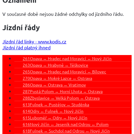
V současné době nejsou žádné odchylky od jízdního řádu.
Jízdní řády
Jízdní řád linky - www.kodis.cz
Jízdní řád platný ihned
261
Opava ↔ Hradec nad Moravicí ↔ Nový Jičín
263
Opava ↔ Hrabyně ↔ Těškovice
265
Opava ↔ Hradec nad Moravicí ↔ Bílovec
270
Opava ↔ Mokré Lazce ↔ Ostrava
286
Opava ↔ Ostrava ↔ Vratimov
287
Pustá Polom ↔ Horní Lhota ↔ Ostrava
288
Zbyslavice ↔ Velká Polom ↔ Ostrava
613
Fulnek ↔ Pustějov ↔ Studénka
614
Odry ↔ Fulnek ↔ Nový Jičín
615
Luboměř ↔ Odry ↔ Nový Jičín
616
Nový Jičín ↔ Jeseník nad Odrou ↔ Polom
618
Fulnek ↔ Suchdol nad Odrou ↔ Nový Jičín