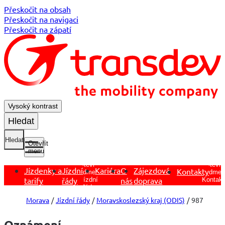
Přeskočit na obsah
Přeskočit na navigaci
Přeskočit na zápatí
Vysoký kontrast
Hledat
Hledat
Otevřít
menu
Otevřít
Otevřít
Jízdenky a
Jízdní
Kariéra
O
Zájezdová
Kontakty
podmen
podmenu
tarify
řády
nás
doprava
Kontakt
Jízdní
řády
Morava
Jízdní řády
Moravskoslezský kraj (ODIS)
987
Oznámení