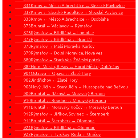
831
Krnov ↔ Město Albrechtice ↔ Slezské Pavlovice
832
Krnov ↔ Slezské Rudoltice ↔ Slezské Pavlovice
833
Krnov ↔ Město Albrechtice ↔ Osoblaha
873
Bruntál ↔ Václavov ↔ Rýmařov
876
Rýmařov ↔ Břidličná ↔ Lomnice
877
Rýmařov ↔ Břidličná ↔ Bruntál
878
Rýmařov ↔ Malá Morávka, Karlov
879
Rýmařov ↔ Dolní Moravice, Nová ves
880
Rýmařov ↔ Stará Ves, Ždárský potok
882
Horní Město, Rešov ↔ Horní Město, Dobřečov
901
Ostrava ↔ Opava ↔ Zlaté Hory
902
Jindřichov ↔ Zlaté Hory
908
Nový Jičín ↔ Starý Jičín ↔ Hustopeče nad Bečvou
909
Bruntál ↔ Rázová ↔ Moravský Beroun
910
Bruntál ↔ Roudno ↔ Moravský Beroun
911
Bruntál ↔ Moravský Kočov ↔ Moravský Beroun
912
Rýmařov ↔ Jiříkov, Sovinec ↔ Šternberk
914
Bruntál ↔ Šternberk ↔ Olomouc
921
Rýmařov ↔ Břidličná ↔ Olomouc
922
Rýmařov ↔ Tvrdkov, Ruda ↔ Uničov