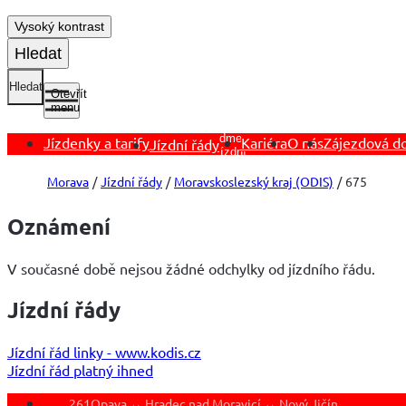
Vysoký kontrast
Hledat
Hledat
Otevřít
menu
Otevřít
podmenu
Jízdenky a tarify
Kariéra
O nás
Zájezdová d
Jízdní řády
Jízdní
řády
Morava
Jízdní řády
Moravskoslezský kraj (ODIS)
675
Oznámení
V současné době nejsou žádné odchylky od jízdního řádu.
Jízdní řády
Jízdní řád linky - www.kodis.cz
Jízdní řád platný ihned
261
Opava ↔ Hradec nad Moravicí ↔ Nový Jičín