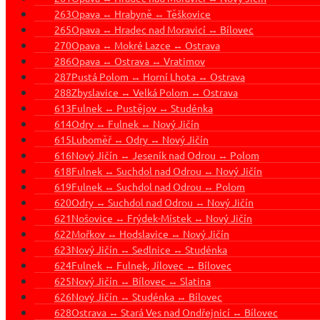
263
Opava ↔ Hrabyně ↔ Těškovice
265
Opava ↔ Hradec nad Moravicí ↔ Bílovec
270
Opava ↔ Mokré Lazce ↔ Ostrava
286
Opava ↔ Ostrava ↔ Vratimov
287
Pustá Polom ↔ Horní Lhota ↔ Ostrava
288
Zbyslavice ↔ Velká Polom ↔ Ostrava
613
Fulnek ↔ Pustějov ↔ Studénka
614
Odry ↔ Fulnek ↔ Nový Jičín
615
Luboměř ↔ Odry ↔ Nový Jičín
616
Nový Jičín ↔ Jeseník nad Odrou ↔ Polom
618
Fulnek ↔ Suchdol nad Odrou ↔ Nový Jičín
619
Fulnek ↔ Suchdol nad Odrou ↔ Polom
620
Odry ↔ Suchdol nad Odrou ↔ Nový Jičín
621
Nošovice ↔ Frýdek-Místek ↔ Nový Jičín
622
Mořkov ↔ Hodslavice ↔ Nový Jičín
623
Nový Jičín ↔ Sedlnice ↔ Studénka
624
Fulnek ↔ Fulnek, Jílovec ↔ Bílovec
625
Nový Jičín ↔ Bílovec ↔ Slatina
626
Nový Jičín ↔ Studénka ↔ Bílovec
628
Ostrava ↔ Stará Ves nad Ondřejnicí ↔ Bílovec