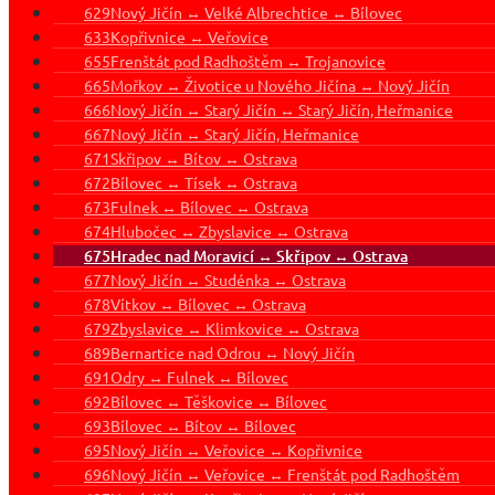
629
Nový Jičín ↔ Velké Albrechtice ↔ Bílovec
633
Kopřivnice ↔ Veřovice
655
Frenštát pod Radhoštěm ↔ Trojanovice
665
Mořkov ↔ Životice u Nového Jičína ↔ Nový Jičín
666
Nový Jičín ↔ Starý Jičín ↔ Starý Jičín, Heřmanice
667
Nový Jičín ↔ Starý Jičín, Heřmanice
671
Skřipov ↔ Bítov ↔ Ostrava
672
Bílovec ↔ Tísek ↔ Ostrava
673
Fulnek ↔ Bílovec ↔ Ostrava
674
Hlubočec ↔ Zbyslavice ↔ Ostrava
675
Hradec nad Moravicí ↔ Skřipov ↔ Ostrava
677
Nový Jičín ↔ Studénka ↔ Ostrava
678
Vítkov ↔ Bílovec ↔ Ostrava
679
Zbyslavice ↔ Klimkovice ↔ Ostrava
689
Bernartice nad Odrou ↔ Nový Jičín
691
Odry ↔ Fulnek ↔ Bílovec
692
Bílovec ↔ Těškovice ↔ Bílovec
693
Bílovec ↔ Bítov ↔ Bílovec
695
Nový Jičín ↔ Veřovice ↔ Kopřivnice
696
Nový Jičín ↔ Veřovice ↔ Frenštát pod Radhoštěm