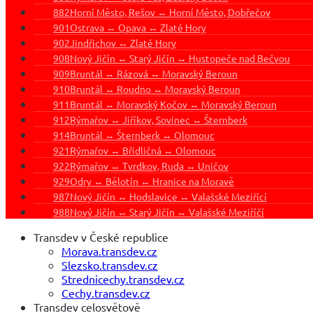
882
Horní Město, Rešov ↔ Horní Město, Dobřečov
901
Ostrava ↔ Opava ↔ Zlaté Hory
902
Jindřichov ↔ Zlaté Hory
908
Nový Jičín ↔ Starý Jičín ↔ Hustopeče nad Bečvou
909
Bruntál ↔ Rázová ↔ Moravský Beroun
910
Bruntál ↔ Roudno ↔ Moravský Beroun
911
Bruntál ↔ Moravský Kočov ↔ Moravský Beroun
912
Rýmařov ↔ Jiříkov, Sovinec ↔ Šternberk
914
Bruntál ↔ Šternberk ↔ Olomouc
921
Rýmařov ↔ Břidličná ↔ Olomouc
922
Rýmařov ↔ Tvrdkov, Ruda ↔ Uničov
929
Odry ↔ Bělotín ↔ Hranice na Moravě
987
Nový Jičín ↔ Hodslavice ↔ Valašské Meziřící
988
Nový Jičín ↔ Starý Jičín ↔ Valašské Meziříčí
Transdev v České republice
Morava.transdev.cz
Slezsko.transdev.cz
Strednicechy.transdev.cz
Cechy.transdev.cz
Transdev celosvětově