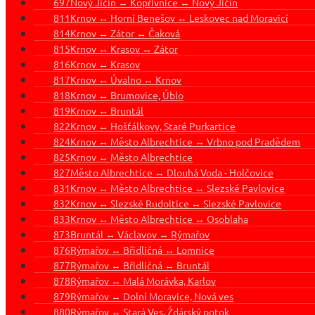
697
Nový Jičín ↔ Kopřivnice ↔ Nový Jičín
811
Krnov ↔ Horní Benešov ↔ Leskovec nad Moravicí
814
Krnov ↔ Zátor ↔ Čaková
815
Krnov ↔ Krasov ↔ Zátor
816
Krnov ↔ Krasov
817
Krnov ↔ Úvalno ↔ Krnov
818
Krnov ↔ Brumovice, Úblo
819
Krnov ↔ Bruntál
822
Krnov ↔ Hošťálkovy, Staré Purkartice
824
Krnov ↔ Město Albrechtice ↔ Vrbno pod Pradědem
825
Krnov ↔ Město Albrechtice
827
Město Albrechtice ↔ Dlouhá Voda - Holčovice
831
Krnov ↔ Město Albrechtice ↔ Slezské Pavlovice
832
Krnov ↔ Slezské Rudoltice ↔ Slezské Pavlovice
833
Krnov ↔ Město Albrechtice ↔ Osoblaha
873
Bruntál ↔ Václavov ↔ Rýmařov
876
Rýmařov ↔ Břidličná ↔ Lomnice
877
Rýmařov ↔ Břidličná ↔ Bruntál
878
Rýmařov ↔ Malá Morávka, Karlov
879
Rýmařov ↔ Dolní Moravice, Nová ves
880
Rýmařov ↔ Stará Ves, Ždárský potok