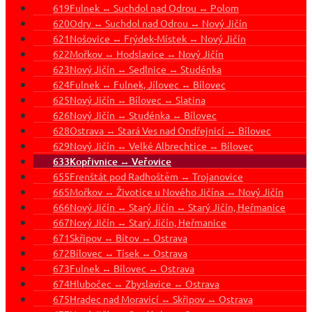
619
Fulnek ↔ Suchdol nad Odrou ↔ Polom
620
Odry ↔ Suchdol nad Odrou ↔ Nový Jičín
621
Nošovice ↔ Frýdek-Místek ↔ Nový Jičín
622
Mořkov ↔ Hodslavice ↔ Nový Jičín
623
Nový Jičín ↔ Sedlnice ↔ Studénka
624
Fulnek ↔ Fulnek, Jílovec ↔ Bílovec
625
Nový Jičín ↔ Bílovec ↔ Slatina
626
Nový Jičín ↔ Studénka ↔ Bílovec
628
Ostrava ↔ Stará Ves nad Ondřejnicí ↔ Bílovec
629
Nový Jičín ↔ Velké Albrechtice ↔ Bílovec
633
Kopřivnice ↔ Veřovice
655
Frenštát pod Radhoštěm ↔ Trojanovice
665
Mořkov ↔ Životice u Nového Jičína ↔ Nový Jičín
666
Nový Jičín ↔ Starý Jičín ↔ Starý Jičín, Heřmanice
667
Nový Jičín ↔ Starý Jičín, Heřmanice
671
Skřipov ↔ Bítov ↔ Ostrava
672
Bílovec ↔ Tísek ↔ Ostrava
673
Fulnek ↔ Bílovec ↔ Ostrava
674
Hlubočec ↔ Zbyslavice ↔ Ostrava
675
Hradec nad Moravicí ↔ Skřipov ↔ Ostrava