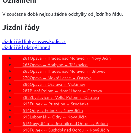
V současné době nejsou žádné odchylky od jízdního řádu.
Jízdní řády
Jízdní řád linky - www.kodis.cz
Jízdní řád platný ihned
261
Opava ↔ Hradec nad Moravicí ↔ Nový Jičín
263
Opava ↔ Hrabyně ↔ Těškovice
265
Opava ↔ Hradec nad Moravicí ↔ Bílovec
270
Opava ↔ Mokré Lazce ↔ Ostrava
286
Opava ↔ Ostrava ↔ Vratimov
287
Pustá Polom ↔ Horní Lhota ↔ Ostrava
288
Zbyslavice ↔ Velká Polom ↔ Ostrava
613
Fulnek ↔ Pustějov ↔ Studénka
614
Odry ↔ Fulnek ↔ Nový Jičín
615
Luboměř ↔ Odry ↔ Nový Jičín
616
Nový Jičín ↔ Jeseník nad Odrou ↔ Polom
618
Fulnek ↔ Suchdol nad Odrou ↔ Nový Jičín