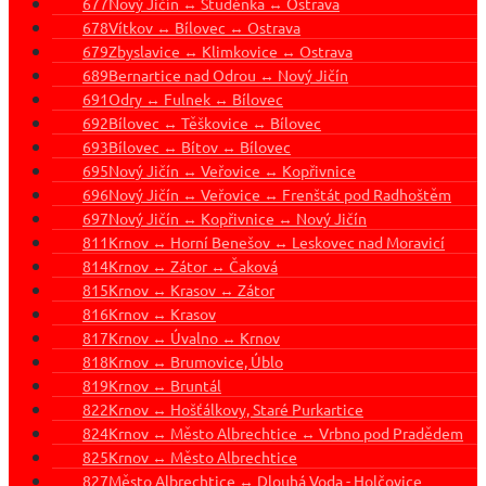
677
Nový Jičín ↔ Studénka ↔ Ostrava
678
Vítkov ↔ Bílovec ↔ Ostrava
679
Zbyslavice ↔ Klimkovice ↔ Ostrava
689
Bernartice nad Odrou ↔ Nový Jičín
691
Odry ↔ Fulnek ↔ Bílovec
692
Bílovec ↔ Těškovice ↔ Bílovec
693
Bílovec ↔ Bítov ↔ Bílovec
695
Nový Jičín ↔ Veřovice ↔ Kopřivnice
696
Nový Jičín ↔ Veřovice ↔ Frenštát pod Radhoštěm
697
Nový Jičín ↔ Kopřivnice ↔ Nový Jičín
811
Krnov ↔ Horní Benešov ↔ Leskovec nad Moravicí
814
Krnov ↔ Zátor ↔ Čaková
815
Krnov ↔ Krasov ↔ Zátor
816
Krnov ↔ Krasov
817
Krnov ↔ Úvalno ↔ Krnov
818
Krnov ↔ Brumovice, Úblo
819
Krnov ↔ Bruntál
822
Krnov ↔ Hošťálkovy, Staré Purkartice
824
Krnov ↔ Město Albrechtice ↔ Vrbno pod Pradědem
825
Krnov ↔ Město Albrechtice
827
Město Albrechtice ↔ Dlouhá Voda - Holčovice