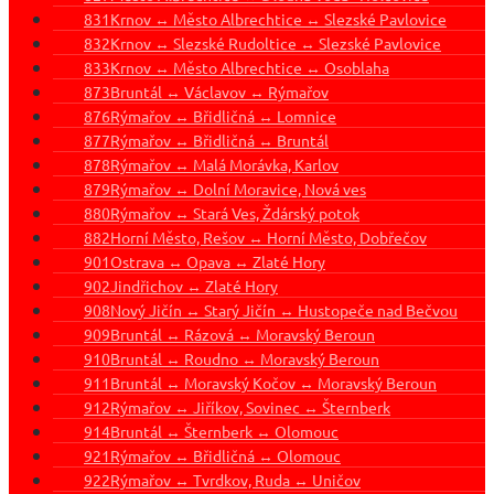
831
Krnov ↔ Město Albrechtice ↔ Slezské Pavlovice
832
Krnov ↔ Slezské Rudoltice ↔ Slezské Pavlovice
833
Krnov ↔ Město Albrechtice ↔ Osoblaha
873
Bruntál ↔ Václavov ↔ Rýmařov
876
Rýmařov ↔ Břidličná ↔ Lomnice
877
Rýmařov ↔ Břidličná ↔ Bruntál
878
Rýmařov ↔ Malá Morávka, Karlov
879
Rýmařov ↔ Dolní Moravice, Nová ves
880
Rýmařov ↔ Stará Ves, Ždárský potok
882
Horní Město, Rešov ↔ Horní Město, Dobřečov
901
Ostrava ↔ Opava ↔ Zlaté Hory
902
Jindřichov ↔ Zlaté Hory
908
Nový Jičín ↔ Starý Jičín ↔ Hustopeče nad Bečvou
909
Bruntál ↔ Rázová ↔ Moravský Beroun
910
Bruntál ↔ Roudno ↔ Moravský Beroun
911
Bruntál ↔ Moravský Kočov ↔ Moravský Beroun
912
Rýmařov ↔ Jiříkov, Sovinec ↔ Šternberk
914
Bruntál ↔ Šternberk ↔ Olomouc
921
Rýmařov ↔ Břidličná ↔ Olomouc
922
Rýmařov ↔ Tvrdkov, Ruda ↔ Uničov