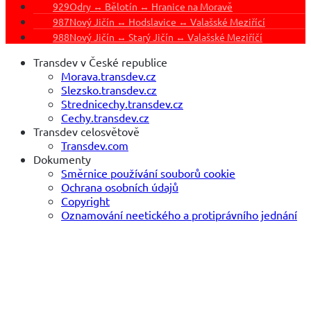
929
Odry ↔ Bělotín ↔ Hranice na Moravě
987
Nový Jičín ↔ Hodslavice ↔ Valašské Meziřící
988
Nový Jičín ↔ Starý Jičín ↔ Valašské Meziříčí
Transdev v České republice
Morava.transdev.cz
Slezsko.transdev.cz
Strednicechy.transdev.cz
Cechy.transdev.cz
Transdev celosvětově
Transdev.com
Dokumenty
Směrnice používání souborů cookie
Ochrana osobních údajů
Copyright
Oznamování neetického a protiprávního jednání