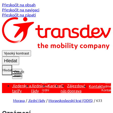
Přeskočit na obsah
Přeskočit na navigaci
Přeskočit na zápatí
Vysoký kontrast
Hledat
Hledat
Otevřít
menu
Otevřít
Otevřít
Jízdenky a
Jízdní
Kariéra
O
Zájezdová
Kontakty
podmen
podmenu
tarify
řády
nás
doprava
Kontakt
Jízdní
řády
Morava
Jízdní řády
Moravskoslezský kraj (ODIS)
633
Oznámení