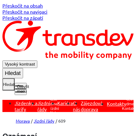
Přeskočit na obsah
Přeskočit na navigaci
Přeskočit na zápatí
Vysoký kontrast
Hledat
Hledat
Otevřít
menu
Otevřít
Otevřít
Jízdenky a
Jízdní
Kariéra
O
Zájezdová
Kontakty
podmen
podmenu
tarify
řády
nás
doprava
Kontakt
Jízdní
řády
Morava
Jízdní řády
609
Oznámení