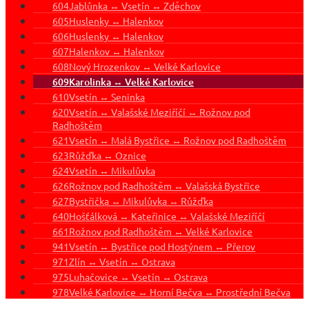
604
Jablůnka ↔ Vsetín ↔ Zděchov
605
Huslenky ↔ Halenkov
606
Huslenky ↔ Halenkov
607
Halenkov ↔ Halenkov
608
Nový Hrozenkov ↔ Velké Karlovice
609
Karolinka ↔ Velké Karlovice
610
Vsetín ↔ Seninka
620
Vsetín ↔ Valašské Meziříčí ↔ Rožnov pod
Radhoštěm
621
Vsetín ↔ Malá Bystřice ↔ Rožnov pod Radhoštěm
623
Růžďka ↔ Oznice
624
Vsetín ↔ Mikulůvka
626
Rožnov pod Radhoštěm ↔ Valašská Bystřice
627
Bystřička ↔ Mikulůvka ↔ Růžďka
640
Hošťálková ↔ Kateřinice ↔ Valašské Meziříčí
661
Rožnov pod Radhoštěm ↔ Velké Karlovice
941
Vsetín ↔ Bystřice pod Hostýnem ↔ Přerov
971
Zlín ↔ Vsetín ↔ Ostrava
975
Luhačovice ↔ Vsetín ↔ Ostrava
978
Velké Karlovice ↔ Horní Bečva ↔ Prostřední Bečva