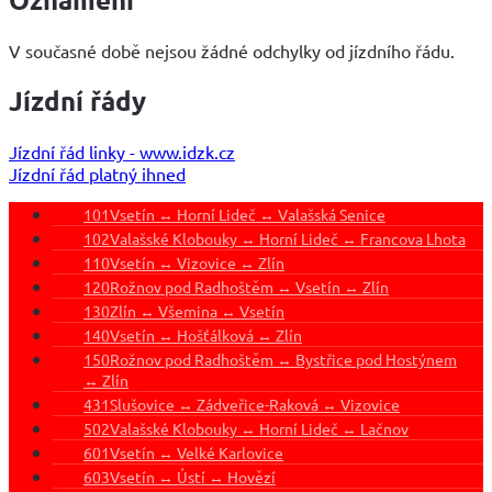
V současné době nejsou žádné odchylky od jízdního řádu.
Jízdní řády
Jízdní řád linky - www.idzk.cz
Jízdní řád platný ihned
101
Vsetín ↔ Horní Lideč ↔ Valašská Senice
102
Valašské Klobouky ↔ Horní Lideč ↔ Francova Lhota
110
Vsetín ↔ Vizovice ↔ Zlín
120
Rožnov pod Radhoštěm ↔ Vsetín ↔ Zlín
130
Zlín ↔ Všemina ↔ Vsetín
140
Vsetín ↔ Hošťálková ↔ Zlín
150
Rožnov pod Radhoštěm ↔ Bystřice pod Hostýnem
↔ Zlín
431
Slušovice ↔ Zádveřice-Raková ↔ Vizovice
502
Valašské Klobouky ↔ Horní Lideč ↔ Lačnov
601
Vsetín ↔ Velké Karlovice
603
Vsetín ↔ Ústí ↔ Hovězí