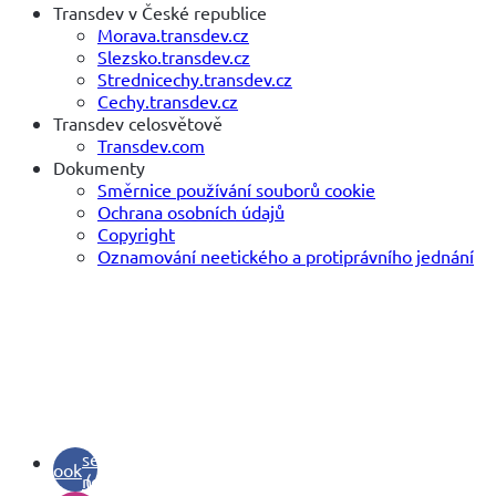
Transdev v České republice
Morava.transdev.cz
Slezsko.transdev.cz
Strednicechy.transdev.cz
Cechy.transdev.cz
Transdev celosvětově
Transdev.com
Dokumenty
Směrnice používání souborů cookie
Ochrana osobních údajů
Copyright
Oznamování neetického a protiprávního jednání
(otevře
se v
facebook
novém
(otevře