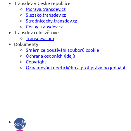
Transdev v České republice
Morava.transdev.cz
Slezsko.transdev.cz
Strednicechy.transdev.cz
Cechy.transdev.cz
Transdev celosvětově
Transdev.com
Dokumenty
Směrnice používání souborů cookie
Ochrana osobních údajů
Copyright
Oznamování neetického a protiprávního jednání
(otevře
se v
facebook
novém
(otevře