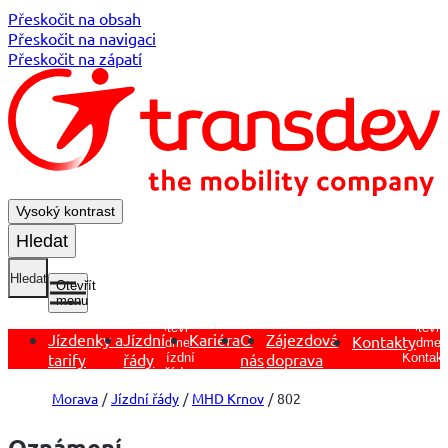
Přeskočit na obsah
Přeskočit na navigaci
Přeskočit na zápatí
Vysoký kontrast
Hledat
Hledat
Otevřít
menu
Otevřít
Otevřít
Jízdenky a
Jízdní
Kariéra
O
Zájezdová
Kontakty
podmen
podmenu
tarify
řády
nás
doprava
Kontakt
Jízdní
řády
Morava
Jízdní řády
MHD Krnov
802
Oznámení